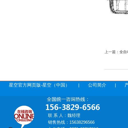
上一篇：
全自
星空官方网页版-星空（中国）
|
公司简介
|
联 系 人：魏经理
销售热线：15638296566