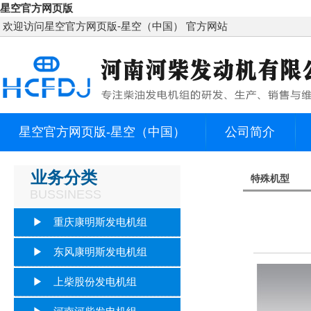
星空官方网页版
欢迎访问星空官方网页版-星空（中国） 官方网站
星空官方网页版-星空（中国）
公司简介
客户服务
联系我们
业务分类
特殊机型
BUSSINESS
▶ 重庆康明斯发电机组
▶ 东风康明斯发电机组
▶ 上柴股份发电机组