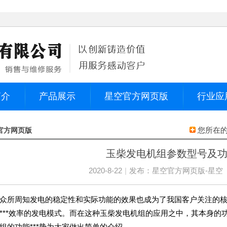
简介
产品展示
星空官方网页版
行业应
您所在
官方网页版
玉柴发电机组参数型号及
2020-8-22
|
发布：
星空官方网页版-星空
所周知发电的稳定性和实际功能的效果也成为了我国客户关注的核
***效率的发电模式。而在这种玉柴发电机组的应用之中，其本身的功
组的功能***势为大家做出简单的介绍。