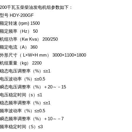
0千瓦玉柴柴油发电机组参数如下：
 HDY-200GF
转速 (rpm) 1500
频率（Hz） 50
功率（Kw Kva） 200/250
电流（A） 360
尺寸（ L×W×H mm） 3000×1100×1800
重量（kg） 2200
态电压调整率（%）≤±1
波动率（%）≤±0.5
电压调整率（%）＋20～－15
压稳定时间（s）≤1
态频率调整率（%）≤±1
波动率（%）≤±0.5
频率调整率（%）＋10～－7
率稳定时间（S）≤3