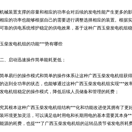
装置支撑的容量和相应的功率会对后续的发电性能产生更多的影响
相应的功率也能够根据自己的需要进行调整选择相应的装置。根据实
可靠的供电系统维护稳定的供电效果，基于这种广西玉柴发电机组稳定
发电机组的功能***势有哪些
、启动迅速操作简单能耗更低；
易行的操作模式和简单的操作体系让这种广西玉柴发电机组获得了
的达到全功率的状态，也能够通过这种广西玉柴发电机组实现***
发电机组稳定的操作模式，降低后续人员储备和管理的耗费；
根本这种广西玉柴发电机组结构***化和功能改进使其拥有了更
装环境更加灵活，可以满足临时用电和长期用电的基本需要其本身*
能源的耗费，也提***了广西玉柴发电机组的运转品质节省发电所耗