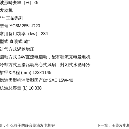
形畸变率（%）≤5
动机
* 玉柴系列
 YC6M285L-D20
备用功率（kw） 234
 直喷式 6缸
气方式涡轮增压
方式 24V直流电启动，配有硅流充电发电机
却方式直接驱动离心式风扇，封闭式水循环冷
X冲程 (mm) 123×1145
类型机油类型国产0# SAE 15W-40
总容量 (L) 10.338
篇：
什么牌子的静音柴油发电机好
下一篇：
玉柴发电