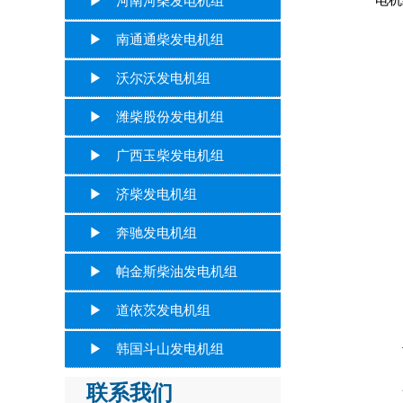
▶ 河南河柴发电机组
▶ 南通通柴发电机组
▶ 沃尔沃发电机组
▶ 潍柴股份发电机组
▶ 广西玉柴发电机组
▶ 济柴发电机组
▶ 奔驰发电机组
▶ 帕金斯柴油发电机组
▶ 道依茨发电机组
玉柴
▶ 韩国斗山发电机组
联系我们
一