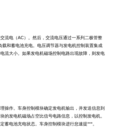
流电（AC）。然后，交流电压通过一系列二极管整
负载和蓄电池充电。电压调节器与发电机控制装置集成
的电流大小。如果发电机磁场控制电路出现故障，则发电
理操作。车身控制模块确定发电机输出，并发送信息到
模块的发电机磁场占空比信号电路信息，以控制发电机。
定蓄电池充电状态。车身控制模块进行怠速提***。