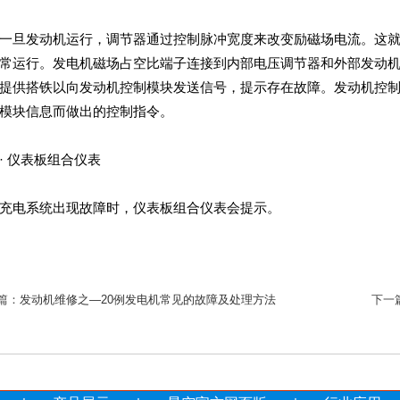
旦发动机运行，调节器通过控制脉冲宽度来改变励磁场电流。这就
常运行。发电机磁场占空比端子连接到内部电压调节器和外部发动
提供搭铁以向发动机控制模块发送信号，提示存在故障。发动机控
模块信息而做出的控制指令。
 仪表板组合仪表
电系统出现故障时，仪表板组合仪表会提示。
篇：
发动机维修之—20例发电机常见的故障及处理方法
下一