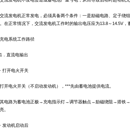
流发电机正常发电，必须具备两个条件：一是励磁电路、定子绕组
。在正常情况下，交流发电机工作时的输出电压应为13.8～14.5V，
电系统工作路径
．直流电输出
 打开电火开关
电火开关（不启动发动机），***先由蓄电池提供电流。
电路为蓄电池正极→充电指示灯→调节器触点→励磁绕阻→搭铁→
亮。
 发动机启动后