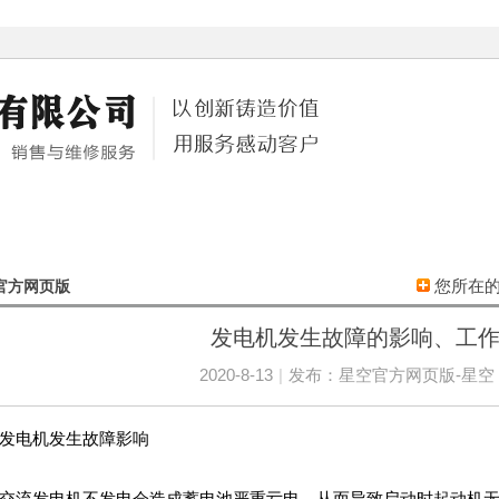
简介
产品展示
星空官方网页版
行业应
您所在
官方网页版
发电机发生故障的影响、工
2020-8-13
|
发布：
星空官方网页版-星
电机发生故障影响
流发电机不发电会造成蓄电池严重亏电，从而导致启动时起动机无